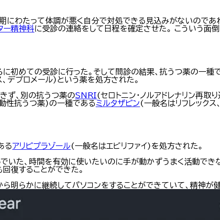
長期にわたって体調が悪く自分で対処できる見込みがないのであ
ター精神科
に受診の連絡をして日程を確定させた。 こういう面
ろに初めての受診に行った。そして問診の結果、抗うつ薬の一種
ス、デプロメール)という薬を処方された。
できず、別の抗うつ薬の
SNRI
(セロトニン・ノルアドレナリン再取
作動性抗うつ薬)の一種である
ミルタザピン
(一般名はリフレックス
ある
アリピプラゾール
(一般名はエビリファイ)を処方された。
んでいた、時間を有効に使いたいのに手が動かずうまく活動でき
も回復することができた。
から明らかに継続してパソコンをすることができていて、精神が