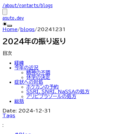
/about
/contacts
/blogs
asuto.dev
☀
Home
/
blogs
/
20241231
2024年の振り返り
目次
経緯
今年の近況
精神の不調
休学の決定
症状への対処
ホケカンの予約
SSRI、SNRI、NaSSAの処方
アリピプラゾールの処方
総括
Date: 2024-12-31
Tags
: