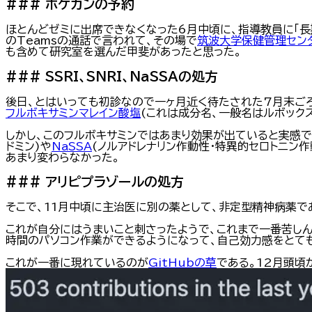
###
ホケカンの予約
ほとんどゼミに出席できなくなった6月中頃に、指導教員に「
のTeamsの通話で言われて、その場で
筑波大学保健管理セン
も含めて研究室を選んだ甲斐があったと思った。
###
SSRI、SNRI、NaSSAの処方
後日、とはいっても初診なので一ヶ月近く待たされた7月末ご
フルボキサミンマレイン酸塩
(これは成分名、一般名はルボック
しかし、このフルボキサミンではあまり効果が出ていると実感
ドミン)や
NaSSA
(ノルアドレナリン作動性・特異的セロトニン
あまり変わらなかった。
###
アリピプラゾールの処方
そこで、11月中頃に主治医に別の薬として、非定型精神病薬で
これが自分にはうまいこと刺さったようで、これまで一番苦し
時間のパソコン作業ができるようになって、自己効力感をとて
これが一番に現れているのが
GitHubの草
である。12月頭頃