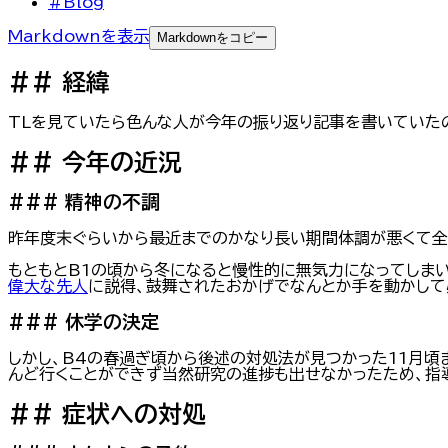
#Blog
Markdownを表示
Markdownをコピー
##
経緯
TLを見ていたら色んな人が今年の振り返り記事を書いていた
##
今年の近況
###
精神の不調
昨年度末ぐらいから最近までのかなり長い期間体調が悪くて全
もともとB1の頃から冬になると慢性的に無気力になってしまい
偉大な先人
に説得、鼓舞されたおかげでなんとか手を動かして
###
休学の決定
しかし、B4の春過ぎ頃から後述の対処法が見つかった11月頃
んど行くことができず当然研究の進捗も出せなかったため、指
##
症状への対処